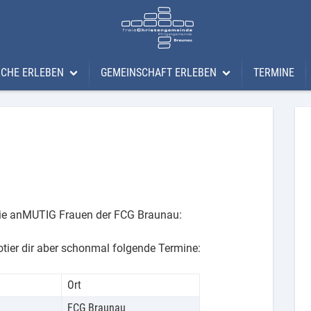
RCHE ERLEBEN
GEMEINSCHAFT ERLEBEN
TERMINE
che erleben
Gemeinschaft erleben
ere Gottesdienste
Löwenherz
vestream
faceclub
gung
ema Bibelschule
Lifegroups
 die anMUTIG Frauen der FCG Braunau:
phakurs
anMUTIG Frauendienst
Men´s Experience
tier dir aber schonmal folgende Termine:
Teams
Ort
FCG Braunau