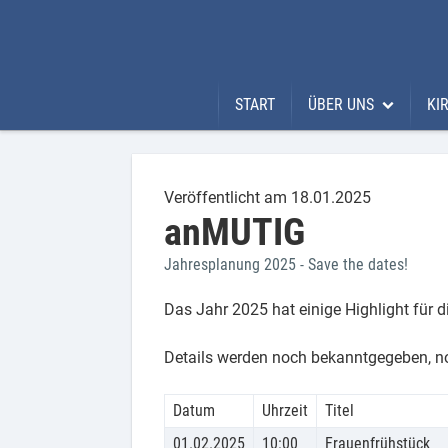
START
ÜBER UNS
KI
Über uns
Kir
Was uns ausmacht
Uns
Veröffentlicht am 18.01.2025
anMUTIG
Unser Pastoralteam
Li
Jahresplanung 2025 - Save the dates!
Unsere Kirchenbewe
Rh
Das Jahr 2025 hat einige Highlight für
Al
Details werden noch bekanntgegeben, no
Datum
Uhrzeit
Titel
01.02.2025
10:00
Frauenfrühstück