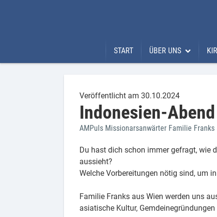
START
ÜBER UNS
KI
Über uns
Kir
Was uns ausmacht
Uns
Veröffentlicht am 30.10.2024
Indonesien-Abend
Unser Pastoralteam
Li
AMPuls Missionarsanwärter Familie Franks 
Unsere Kirchenbewe
Rh
Du hast dich schon immer gefragt, wie 
Al
aussieht?
Welche Vorbereitungen nötig sind, um i
Familie Franks aus Wien werden uns aus 
asiatische Kultur, Gemdeinegründungen 