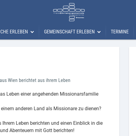
RCHE ERLEBEN
GEMEINSCHAFT ERLEBEN
TERMINE
che erleben
Gemeinschaft erleben
ere Gottesdienste
Löwenherz
vestream
faceclub
aus Wien berichtet aus ihrem Leben
gung
ema Bibelschule
Lifegroups
das Leben einer angehenden Missionarsfamilie
phakurs
anMUTIG Frauendienst
Men´s Experience
n einem anderen Land als Missionare zu dienen?
Teams
Ihrem Leben berichten und einen Einblick in die
und Abenteuern mit Gott berichten!